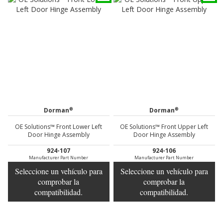
®
®
Dorman
Dorman
OE Solutions™ Front Lower Left
OE Solutions™ Front Upper Left
Door Hinge Assembly
Door Hinge Assembly
924-107
924-106
Manufacturer Part Number
Manufacturer Part Number
Seleccione un vehículo para
Seleccione un vehículo para
comprobar la
comprobar la
compatibilidad.
compatibilidad.