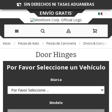
SIN DERECHOS NI TASAS ADUANERAS
ENVÍO GRATIS
*
Ir
Inicio
Piezas de Auto
Piezas de Carrocería
Doors & Componen
al
Door Hinges
contenido
Por Favor Seleccione un Vehículo
Marca
Modelo