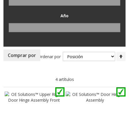
Año
Fi
Comprar por
Ordenar por
Di
D
4
artítulos