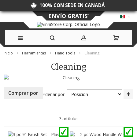
100% CON SEDE EN CANADÁ
ENVÍO GRATIS
*
Ir
Inicio
Herramientas
Hand Tools
Cleaning
al
Cleaning
contenido
Fi
Comprar por
Ordenar por
Di
D
7
artítulos