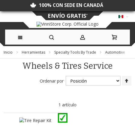
100% CON SEDE EN CANADÁ
ENVÍO GRATIS
*
Ir
Inicio
Herramientas
Specialty Tools By Trade
Automotive
al
Wheels & Tires Service
contenido
Fi
Ordenar por
Di
D
1
artículo