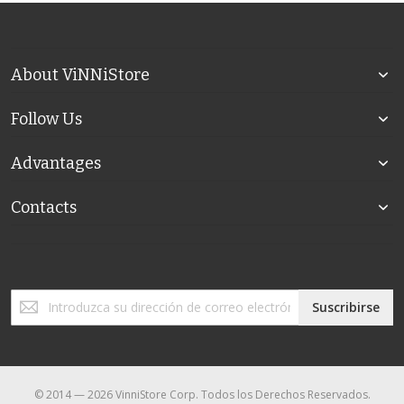
About ViNNiStore
Follow Us
Advantages
Contacts
Inscríbase
Suscribirse
a
nuestro
boletín
de
noticias:
© 2014 — 2026 VinniStore Corp. Todos los Derechos Reservados.