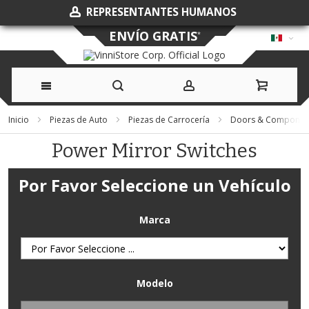
REPRESENTANTES HUMANOS
ENVÍO GRATIS
*
Ir
Inicio
Piezas de Auto
Piezas de Carrocería
Doors & Componen
al
Power Mirror Switches
contenido
Por Favor Seleccione un Vehículo
Marca
Modelo