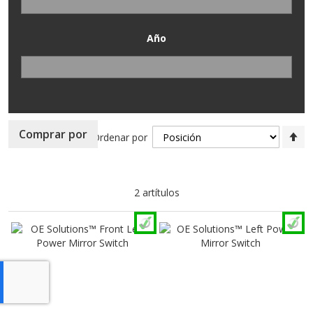
Año
Fi
Comprar por
Ordenar por
Di
D
2
artítulos