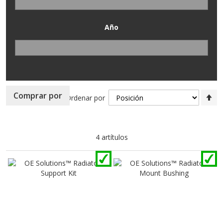
Año
Fi
Comprar por
Ordenar por
Di
D
4
artítulos