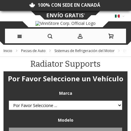
SIN DERECHOS NI TASAS ADUANERAS
ENVÍO GRATIS
*
Ir
Inicio
Piezas de Auto
Sistemas de Refrigeración del Motor
Engi
al
Radiator Supports
contenido
Por Favor Seleccione un Vehículo
Marca
Modelo