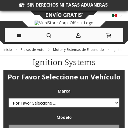
SIN DERECHOS NI TASAS ADUANERAS
ENVÍO GRATIS
*
Ir
Inicio
Piezas de Auto
Motor y Sistemas de Encendido
Ignition 
al
Ignition Systems
contenido
Por Favor Seleccione un Vehículo
Marca
Modelo