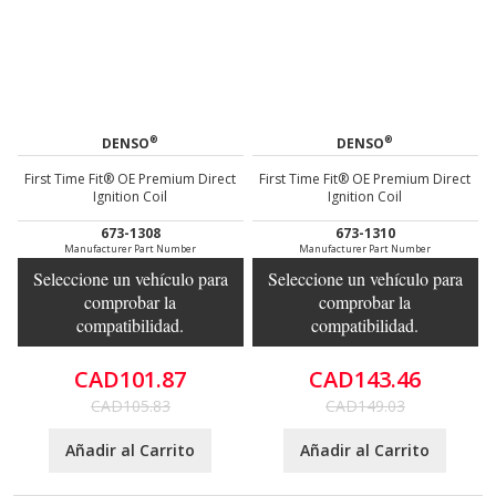
®
®
DENSO
DENSO
First Time Fit® OE Premium Direct
First Time Fit® OE Premium Direct
Ignition Coil
Ignition Coil
673-1308
673-1310
Manufacturer Part Number
Manufacturer Part Number
Seleccione un vehículo para
Seleccione un vehículo para
comprobar la
comprobar la
compatibilidad.
compatibilidad.
CAD101.87
CAD143.46
CAD105.83
CAD149.03
Añadir al Carrito
Añadir al Carrito