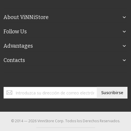
About ViNNiStore
Follow Us
Advantages
Contacts
Inscríbase
Suscribirse
a
nuestro
boletín
de
noticias:
© 2014 — 2026 VinniStore Corp. Todos los Derechos Reservados.