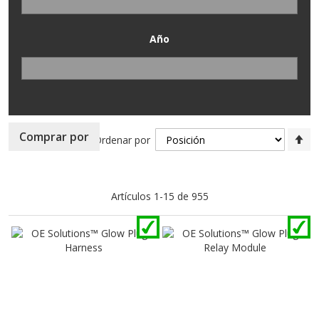
Año
Fi
Comprar por
Ordenar por
Di
D
Artículos
1
-
15
de
955