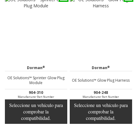
®
®
Dorman
Dorman
OE Solutions™ Sprinter Glow Plug
OE Solutions™ Glow Plug Harness
Module
904-310
904-248
Manufacturer Part Number
Manufacturer Part Number
Seleccione un vehículo para
Seleccione un vehículo para
comprobar la
comprobar la
compatibilidad.
compatibilidad.