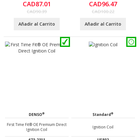
CAD87.01
CAD96.47
CAD90.39
CAD100.22
Añadir al Carrito
Añadir al Carrito
®
®
DENSO
Standard
First Time Fit® OE Premium Direct
Ignition Coil
Ignition Coil
673-2311
UF802