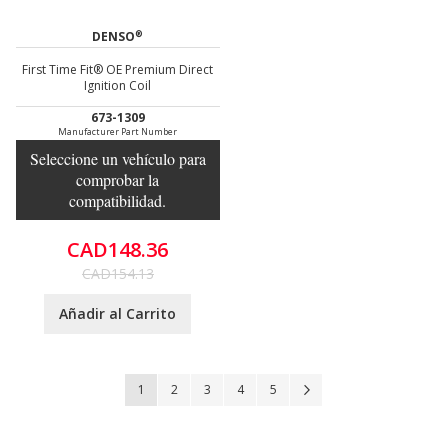
®
DENSO
First Time Fit® OE Premium Direct
Ignition Coil
673-1309
Manufacturer Part Number
Seleccione un vehículo para
comprobar la
compatibilidad.
CAD148.36
CAD154.13
Añadir al Carrito
Página
Actualmente estás leyendo página
Página
Página
Página
Página
Página
Siguiente
1
2
3
4
5