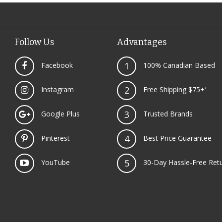
Follow Us
Advantages
1
Facebook
100% Canadian Based
2
Instagram
Free Shipping $75+
*
3
Google Plus
Trusted Brands
4
Pinterest
Best Price Guarantee
5
YouTube
30-Day Hassle-Free Ret