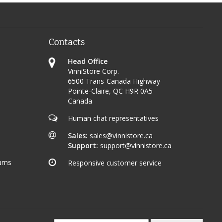
Contacts
Head Office
VinniStore Corp.
6500 Trans-Canada Highway
Pointe-Claire, QC H9R 0A5
Canada
Human chat representatives
Sales:
sales@vinnistore.ca
Support:
support@vinnistore.ca
urns
Responsive customer service