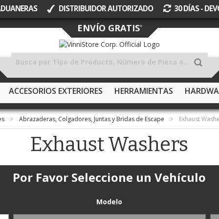
 ADUANERAS
DISTRIBUIDOR AUTORIZADO
30 DÍAS - D
Ir
ENVÍO GRATIS
*
al
contenido
ACCESORIOS EXTERIORES
HERRAMIENTAS
HARDWA
es
Abrazaderas, Colgadores, Juntas y Bridas de Escape
Exhaust Wash
Exhaust Washers
Por Favor Seleccione un Vehículo
Modelo