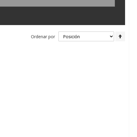
Fijar
Ordenar por
Direcc
Desce