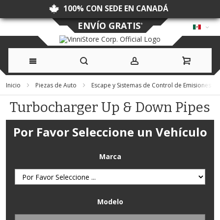
SIN DERECHOS NI TASAS ADUANERAS
ENVÍO GRATIS
*
Ir
Inicio
Piezas de Auto
Escape y Sistemas de Control de Emisiones
al
Turbocharger Up & Down Pipes
contenido
Por Favor Seleccione un Vehículo
Marca
Modelo