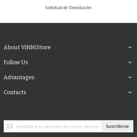
Solicitud de Devolución
About ViNNiStore
Follow Us
Advantages
Contacts
Inscríbase
Suscribirse
a
nuestro