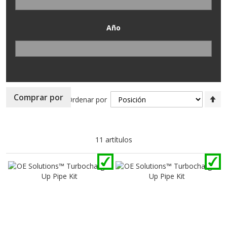
Año
Fi
Comprar por
Ordenar por
Di
D
11
artítulos