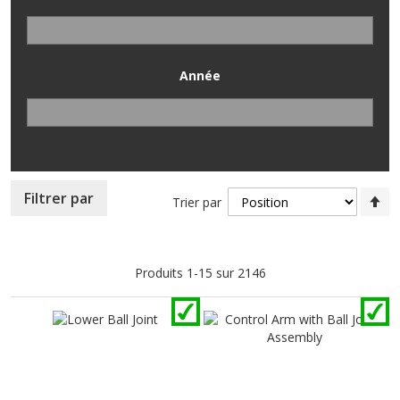
Année
Pa
Filtrer par
Trier par
or
dé
Produits
1
-
15
sur
2146