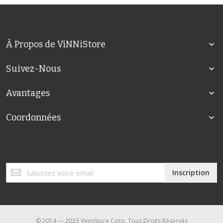
À Propos de ViNNiStore
Suivez-Nous
Avantages
Coordonnées
Inscription
Inscription
à
notre
lettre
d’information
:
© 2014 — 2023 VinniStore Corp. Tous Droits Réservés