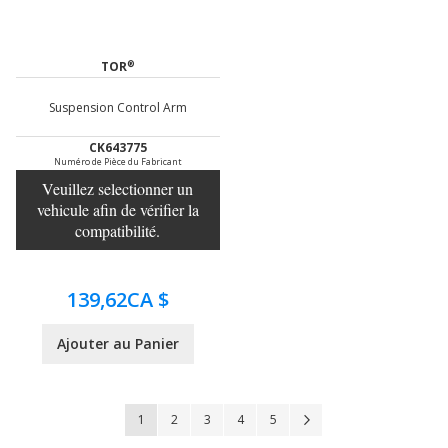
®
TOR
Suspension Control Arm
CK643775
Numéro de Pièce du Fabricant
Veuillez selectionner un
vehicule afin de vérifier la
compatibilité.
139,62CA $
Ajouter au Panier
Page
Vous lisez actuellement la page
Page
Page
Page
Page
Page
Suivant
1
2
3
4
5