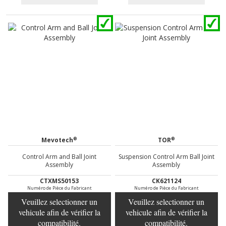
®
®
Mevotech
TOR
Control Arm and Ball Joint
Suspension Control Arm Ball Joint
Assembly
Assembly
CTXMS50153
CK621124
Numéro de Pièce du Fabricant
Numéro de Pièce du Fabricant
Veuillez selectionner un
Veuillez selectionner un
vehicule afin de vérifier la
vehicule afin de vérifier la
compatibilité.
compatibilité.