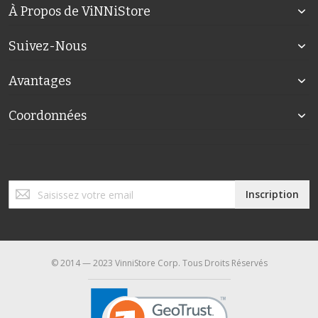
À Propos de ViNNiStore
Suivez-Nous
Avantages
Coordonnées
Inscription
Inscription
à
notre
lettre
d’information
:
© 2014 — 2023 VinniStore Corp. Tous Droits Réservés