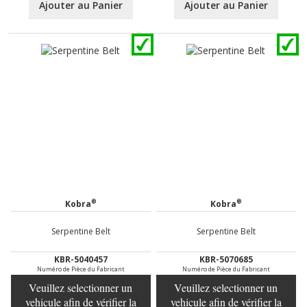
Ajouter au Panier
Ajouter au Panier
®
®
Kobra
Kobra
Serpentine Belt
Serpentine Belt
KBR-5040457
KBR-5070685
Numéro de Pièce du Fabricant
Numéro de Pièce du Fabricant
Veuillez selectionner un
Veuillez selectionner un
vehicule afin de vérifier la
vehicule afin de vérifier la