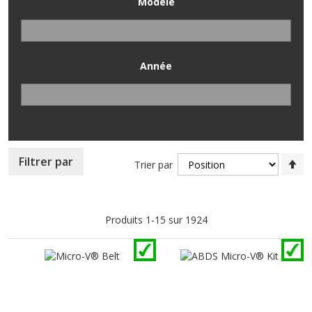
Modèle
Année
Pa
Filtrer par
Trier par
or
dé
Produits
1
-
15
sur
1924