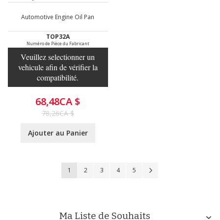
Automotive Engine Oil Pan
TOP32A
Numéro de Pièce du Fabricant
Veuillez selectionner un
vehicule afin de vérifier la
compatibilité.
68,48CA $
78,26CA $
Ajouter au Panier
Page
Vous lisez actuellement la page
Page
Page
Page
Page
Page
Suivant
1
2
3
4
5
Ma Liste de Souhaits