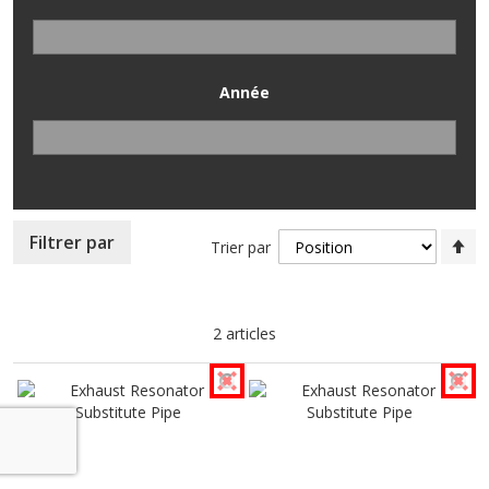
Année
Pa
Filtrer par
Trier par
or
dé
2
articles