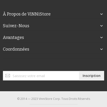
À Propos de ViNNiStore
Suivez-Nous
Avantages
Coordonnées
Inscription
Inscription
à
notre
lettre
d’information
:
© 2014 — 2023 VinniStore Corp. Tous Droits Réservés