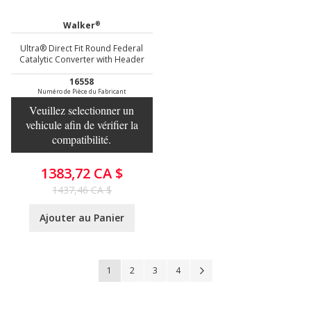
®
Walker
Ultra® Direct Fit Round Federal
Catalytic Converter with Header
16558
Numéro de Pièce du Fabricant
Veuillez selectionner un
vehicule afin de vérifier la
compatibilité.
1383,72 CA $
1437,46 CA $
Ajouter au Panier
Page
Vous lisez actuellement la page
Page
Page
Page
Page
Suivant
1
2
3
4