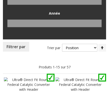
Année
Pa
Filtrer par
Trier par
or
dé
Produits
1
-
15
sur
57