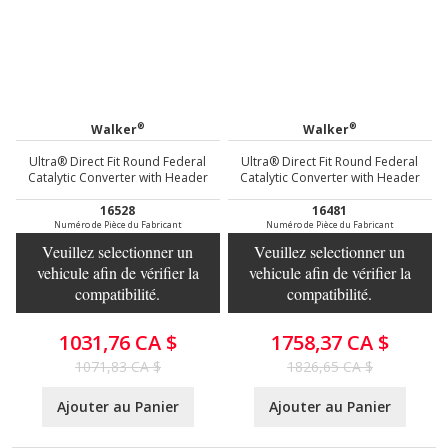
®
®
Walker
Walker
Ultra® Direct Fit Round Federal
Ultra® Direct Fit Round Federal
Catalytic Converter with Header
Catalytic Converter with Header
16528
16481
Numéro de Pièce du Fabricant
Numéro de Pièce du Fabricant
Veuillez selectionner un
Veuillez selectionner un
vehicule afin de vérifier la
vehicule afin de vérifier la
compatibilité.
compatibilité.
1031,76 CA $
1758,37 CA $
1071,83 CA $
1826,65 CA $
Ajouter au Panier
Ajouter au Panier