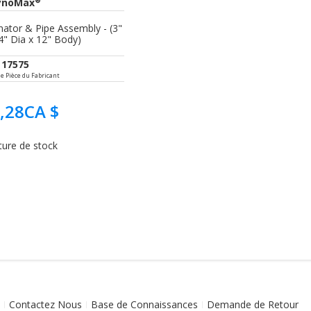
®
ynoMax
nator & Pipe Assembly - (3"
4" Dia x 12" Body)
17575
 Pièce du Fabricant
,28CA $
ture de stock
Contactez Nous
Base de Connaissances
Demande de Retour