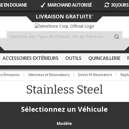
GE EN DOUANE
MARCHAND AUTORISÉ
30 JOURS
Allez
LIVRAISON GRATUITE
*
au
contenu
ACCESSOIRES EXTÉRIEURS
OUTILS
QUINCAILLERIE
es Émissions
Silencieux et Résonateurs
Direct Fit Resonators
Repl
Stainless Steel
Sélectionnez un Véhicule
Modèle