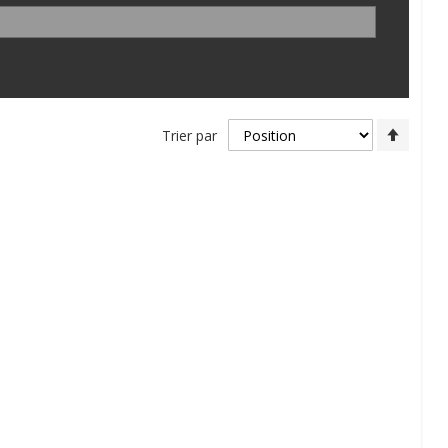
Par
Trier par
ordre
décroi