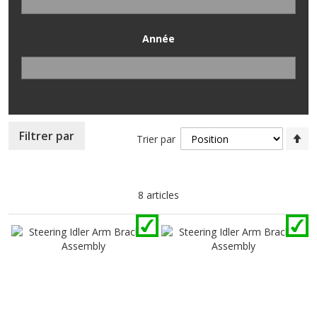
Année
Pa
Filtrer par
Trier par
or
dé
8
articles