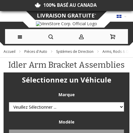
100% BASÉ AU CANADA
LIVRAISON GRATUITE
*
Allez
Accueil
Pièces d'Auto
Systèmes de Direction
Arms, Rods & Dra
au
Idler Arm Bracket Assemblies
contenu
Sélectionnez un Véhicule
Marque
Modèle