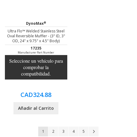
®
DynoMax
Ultra Flo™ Welded Stainless Steel
Oval Reversible Muffler - (3" ID, 3"
OD, 24" x 9.75" x 4.5" Body)
17235
Manufacturer Part Number
Seleccione un vehículo para
comprobar la
compatibilidad.
CAD324.88
Añadir al Carrito
Página
Actualmente estás leyendo página
Página
Página
Página
Página
Página
Siguiente
1
2
3
4
5