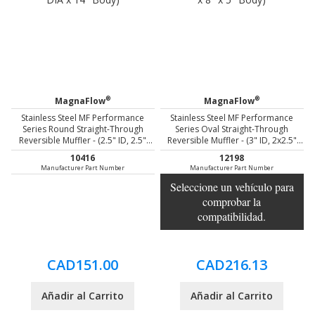
®
®
MagnaFlow
MagnaFlow
Stainless Steel MF Performance
Stainless Steel MF Performance
Series Round Straight-Through
Series Oval Straight-Through
Reversible Muffler - (2.5" ID, 2.5"
Reversible Muffler - (3" ID, 2x2.5"
OD, 4" DIA x 14" Body)
OD, 14" x 8" x 5" Body)
10416
12198
Manufacturer Part Number
Manufacturer Part Number
Seleccione un vehículo para
comprobar la
compatibilidad.
CAD151.00
CAD216.13
Añadir al Carrito
Añadir al Carrito