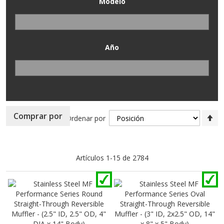
Modelo
Año
Fi
Comprar por
Ordenar por
Di
D
Artículos
1
-
15
de
2784