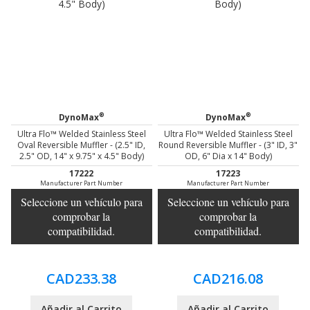
®
®
DynoMax
DynoMax
Ultra Flo™ Welded Stainless Steel
Ultra Flo™ Welded Stainless Steel
Oval Reversible Muffler - (2.5" ID,
Round Reversible Muffler - (3" ID, 3"
2.5" OD, 14" x 9.75" x 4.5" Body)
OD, 6" Dia x 14" Body)
17222
17223
Manufacturer Part Number
Manufacturer Part Number
Seleccione un vehículo para
Seleccione un vehículo para
comprobar la
comprobar la
compatibilidad.
compatibilidad.
CAD233.38
CAD216.08
Añadir al Carrito
Añadir al Carrito