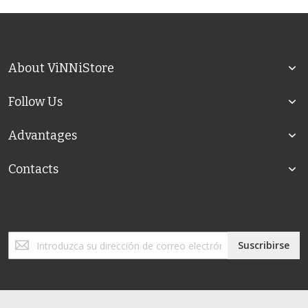
About ViNNiStore
Follow Us
Advantages
Contacts
Inscríbase
Suscribirse
a
nuestro
boletín
de
noticias: