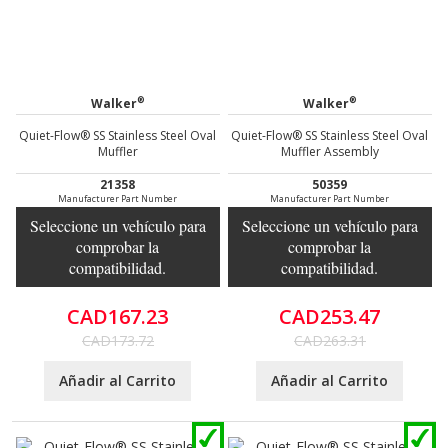
®
®
Walker
Walker
Quiet-Flow® SS Stainless Steel Oval
Quiet-Flow® SS Stainless Steel Oval
Muffler
Muffler Assembly
21358
50359
Manufacturer Part Number
Manufacturer Part Number
Seleccione un vehículo para
Seleccione un vehículo para
comprobar la
comprobar la
compatibilidad.
compatibilidad.
CAD167.23
CAD253.47
CAD173.72
CAD263.31
Añadir al Carrito
Añadir al Carrito