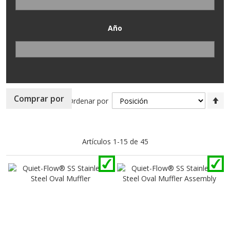
Año
Fi
Comprar por
Ordenar por
Di
D
Artículos
1
-
15
de
45