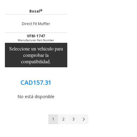
®
Bosal
Direct Fit Muffler
VFM-1747
Manufacturer Part Number
Seleccione un vehículo para
comprobar la
compatibilidad.
CAD157.31
No está disponible
Página
Actualmente estás leyendo página
Página
Página
Página
Siguiente
1
2
3