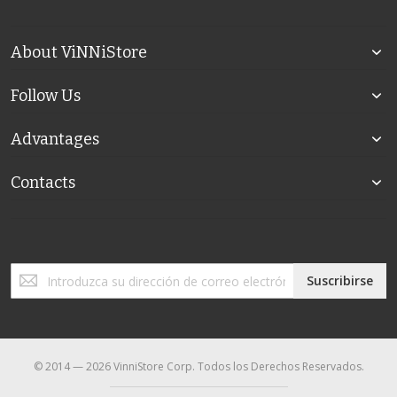
About ViNNiStore
Follow Us
Advantages
Contacts
Inscríbase
Suscribirse
a
nuestro
boletín
de
noticias:
© 2014 — 2026 VinniStore Corp. Todos los Derechos Reservados.