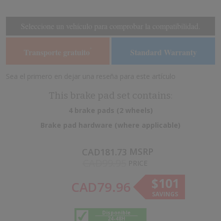
the
the
end
beginning
of
of
Seleccione un vehículo para comprobar la compatibilidad.
the
the
images
images
Transporte gratuito
Standard Warranty
*
gallery
gallery
Sea el primero en dejar una reseña para este artículo
This brake pad set contains:
4 brake pads (2 wheels)
Brake pad hardware (where applicable)
MSRP
CAD181.73
CAD99.95
PRICE
$101
CAD79.96
SAVINGS
Disponible
24-48H