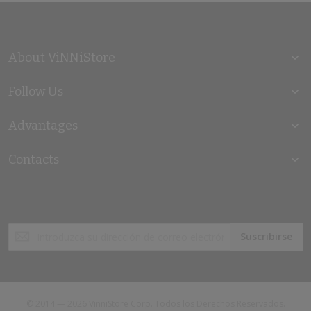
About ViNNiStore
Follow Us
Advantages
Contacts
Inscríbase
Suscribirse
a
nuestro
boletín
de
noticias:
© 2014 — 2026 VinniStore Corp. Todos los Derechos Reservados.