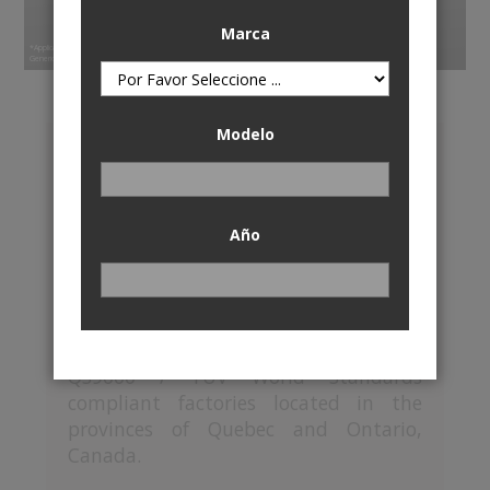
High Performance
Reduced Noise & Dust
Marca
*Application Specific
Generic image for illustrative purposes only, actual product may differ.
Modelo
CANADIAN OWNED &
OPERATED
Reibung™ is known as a leading
Año
independently owned and managed
Canadian manufacturer and
distributor of premium and
performance brake components. Most
rotors are manufactured in ISO9002 /
QS9000 / TUV World Standards
compliant factories located in the
provinces of Quebec and Ontario,
Canada.