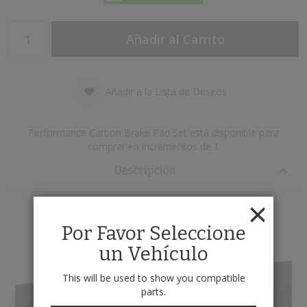
Añadir al Carrito
Añadir a la Lista de Deseos
Performance Carbon Brake Pad Set está disponible para
comprar en incrementos de 1
Descripción
*
Positive Mold Technology
Chamfered
Por Favor Seleccione
un Vehículo
*
Shimmed
Post Cured & Scorched
This will be used to show you compatible
*
parts.
Slotted
100% Asbestos-Free