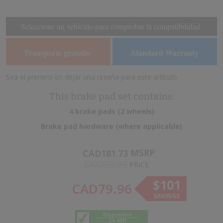
the
the
end
beginning
of
of
Seleccione un vehículo para comprobar la compatibilidad.
the
the
images
images
Transporte gratuito
Standard Warranty
*
gallery
gallery
Sea el primero en dejar una reseña para este artículo
This brake pad set contains:
4 brake pads (2 wheels)
Brake pad hardware (where applicable)
MSRP
CAD181.73
CAD99.95
PRICE
$101
CAD79.96
SAVINGS
Disponible
24-48H