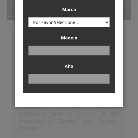
High Performance
Reduced Noise & Dust
Marca
*Application Specific
Generic image for illustrative purposes only, actual product may differ.
Modelo
CANADIAN OWNED &
OPERATED
Reibung™ is known as a leading
Año
independently owned and managed
Canadian manufacturer and
distributor of premium and
performance brake components. Most
rotors are manufactured in ISO9002 /
QS9000 / TUV World Standards
compliant factories located in the
provinces of Quebec and Ontario,
Canada.