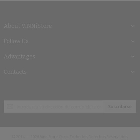
About ViNNiStore
Follow Us
Advantages
Contacts
Inscríbase
Suscribirse
a
nuestro
boletín
de
noticias:
© 2014 — 2026 VinniStore Corp. Todos los Derechos Reservados.