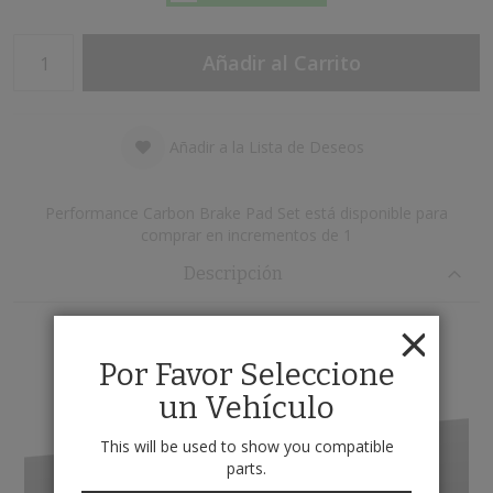
Añadir al Carrito
Añadir a la Lista de Deseos
Performance Carbon Brake Pad Set está disponible para
comprar en incrementos de 1
Descripción
*
Positive Mold Technology
Chamfered
Por Favor Seleccione
un Vehículo
*
Shimmed
Post Cured & Scorched
This will be used to show you compatible
*
parts.
Slotted
100% Asbestos-Free