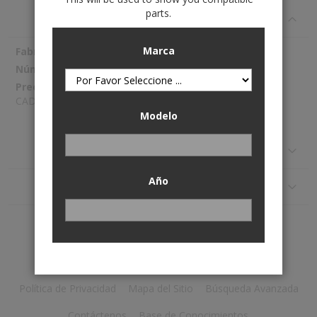
parts.
Specifications
Marca
Más
Spectra Premium
Información
SP2133M
CAD641.64
Modelo
Reseñas
Año
Application
Política de Privacidad
Mapa del Sitio
Búsqueda Avanzada
Contáctenos
Base de Conocimientos