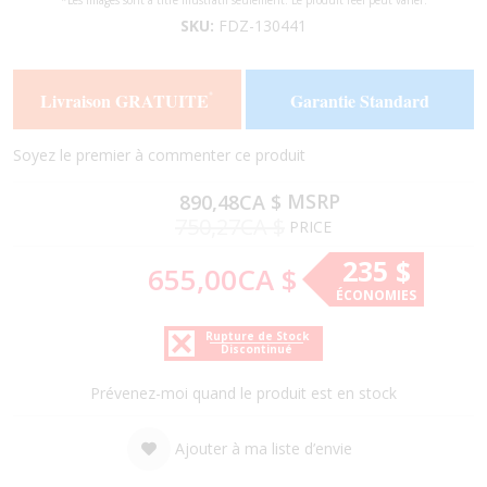
*Les images sont à titre illustratif seulement. Le produit réel peut varier.
to
to
SKU:
FDZ-130441
the
the
end
beginning
of
of
Livraison GRATUITE
Garantie Standard
*
the
the
images
images
gallery
gallery
Soyez le premier à commenter ce produit
MSRP
890,48CA $
750,27CA $
PRICE
235 $
655,00CA $
ÉCONOMIES
Rupture de Stock
Discontinué
Prévenez-moi quand le produit est en stock
Ajouter à ma liste d’envie