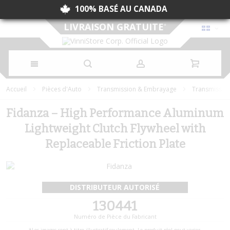
100% BASÉ AU CANADA
LIVRAISON GRATUITE
*
Allez
Accueil
Pièces d'Auto
Transmission & Embrayage
Transmissio
au
Fidanza
–
High Performance Aluminum
contenu
Lightweight Clutch Flywheel with
Replaceable Friction Plate
DISTRIBUTEUR AUTORISÉ
130441
Numéro de Pièce du Fabricant
Skip
Skip