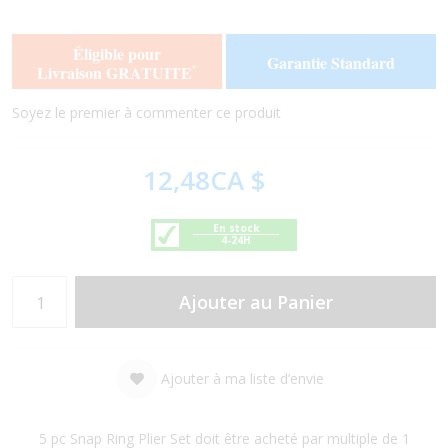
the
the
end
beginning
of
of
Éligible pour
Garantie Standard
the
the
Livraison GRATUITE
*
images
images
gallery
gallery
Soyez le premier à commenter ce produit
12,48CA $
En stock
4-24H
Ajouter au Panier
Ajouter à ma liste d’envie
5 pc Snap Ring Plier Set doit être acheté par multiple de 1