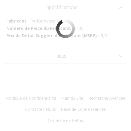
Spécifications
Plus
Performance Tool
d’information
1435
9,81
Avis
Politique de Confidentialité
Plan du Site
Recherche Avancée
Contactez Nous
Base de Connaissances
Demande de Retour