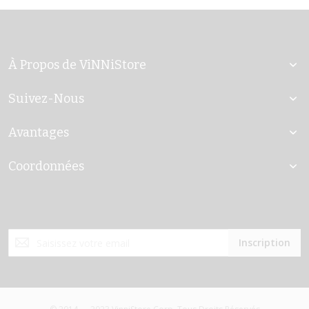
À Propos de ViNNiStore
Suivez-Nous
Avantages
Coordonnées
Inscription
Inscription
à
notre
lettre
d’information
: