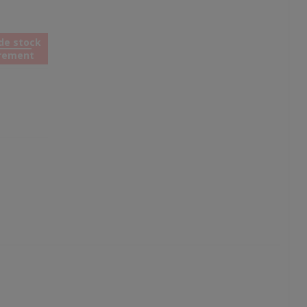
de stock
rement