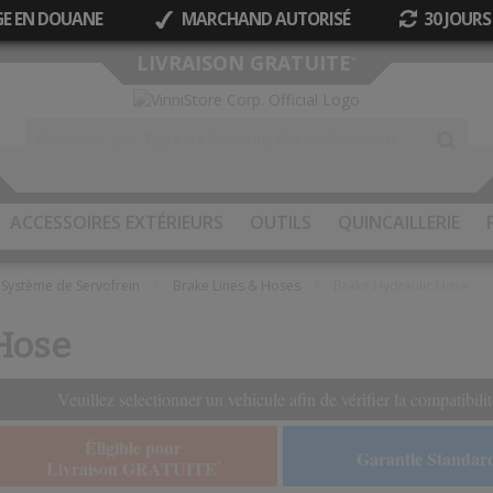
GE EN DOUANE
MARCHAND AUTORISÉ
30 JOURS
Allez
LIVRAISON GRATUITE
*
au
contenu
ACCESSOIRES EXTÉRIEURS
OUTILS
QUINCAILLERIE
Système de Servofrein
Brake Lines & Hoses
Brake Hydraulic Hose
Hose
Veuillez selectionner un vehicule afin de vérifier la compatibilit
Éligible pour
Garantie Standar
Livraison GRATUITE
*