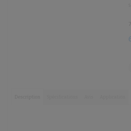
the
the
S
images
images
gallery
gallery
7
Description
Spécifications
Avis
Application