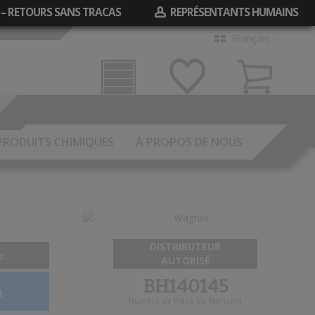
 – RETOURS SANS TRACAS
REPRÉSENTANTS HUMAINS
Français
Garage
Mes
Panier
Souhaits
PRODUITS CHIMIQUES
À PROPOS DE NOUS
DISTRIBUTEUR
é.
AUTORISÉ
BH140145
d
Numéro de Pièce du Fabricant