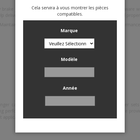
Cela servira à vous montrer les pièces
brake job "right" the first time. Installing new premium hardware
compatibles.
p deliver a quieter braking system, smoother pedal travel and prope
Maintains proper movement for safe, effective stopping performanc
Marque
Helps deliver a quieter braking system
Produces smoother pedal travel
Provides longer brake life and performance
Modèle
Install Wagner with total confidence
Année
nger car, medium-duty and commercial applications. Wagner sets 
king performance. With comprehensive coverage, Wagner Brake provi
t applications.