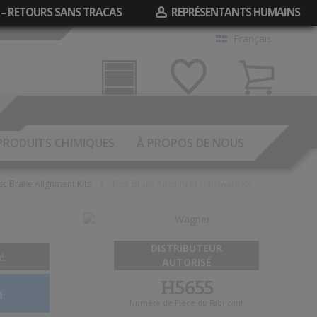
 – RETOURS SANS TRACAS
REPRÉSENTANTS HUMAINS
Français
Garage
Mes
Panier
Souhaits
PRODUITS CHIMIQUES
À PROPOS DE NOUS
sc Brake Alignment Kits
Disc Brake Alignment Hardware Kit
DISTRIBUTEUR
é.
AUTORISÉ
H5655
d
Numéro de Pièce du Fabricant