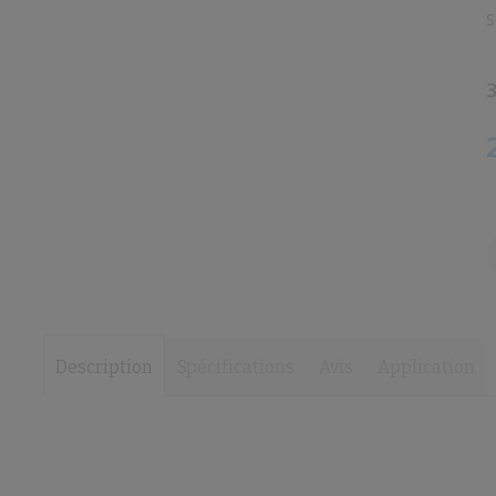
the
the
S
images
images
gallery
gallery
3
Description
Spécifications
Avis
Application