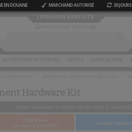
GE EN DOUANE
MARCHAND AUTORISÉ
30 JOURS
Allez
LIVRAISON GRATUITE
*
au
contenu
ACCESSOIRES EXTÉRIEURS
OUTILS
QUINCAILLERIE
es & Étriers de Frein
Quincaillerie du Système de Freinage à Disque
Di
ment Hardware Kit
Veuillez selectionner un vehicule afin de vérifier la compatibilit
Éligible pour
Garantie Standar
Livraison GRATUITE
*