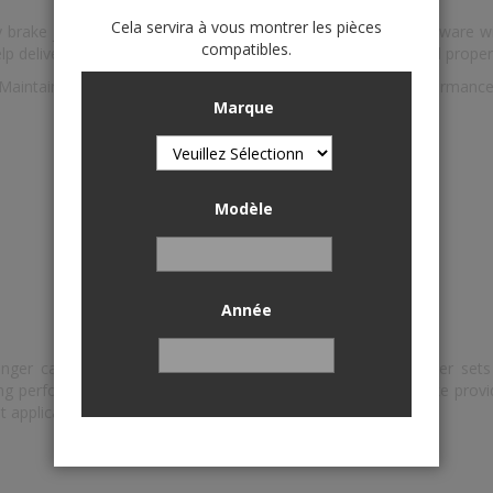
Cela servira à vous montrer les pièces
brake job "right" the first time. Installing new premium hardware
compatibles.
p deliver a quieter braking system, smoother pedal travel and prope
Maintains proper movement for safe, effective stopping performanc
Marque
Helps deliver a quieter braking system
Produces smoother pedal travel
Provides longer brake life and performance
Modèle
Install Wagner with total confidence
Année
nger car, medium-duty and commercial applications. Wagner sets 
king performance. With comprehensive coverage, Wagner Brake provi
t applications.