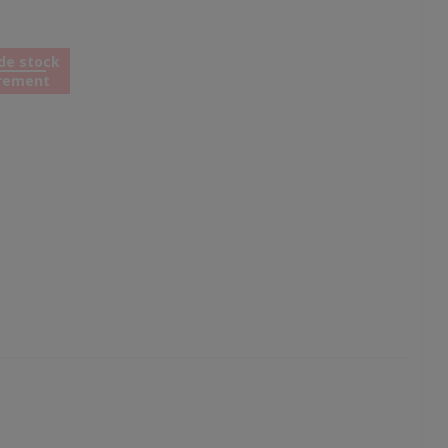
de stock
rement