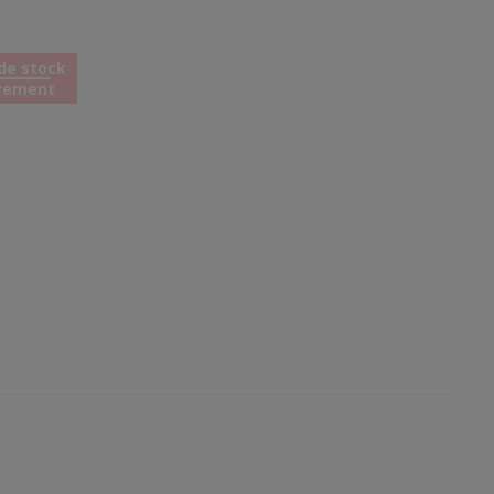
de stock
rement