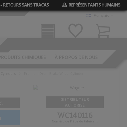
 – RETOURS SANS TRACAS
REPRÉSENTANTS HUMAINS
Français
Garage
Mes
Panier
Souhaits
PRODUITS CHIMIQUES
À PROPOS DE NOUS
Cylinders
Premium Drum Brake Wheel Cylinder
DISTRIBUTEUR
é.
AUTORISÉ
WC140116
d
Numéro de Pièce du Fabricant