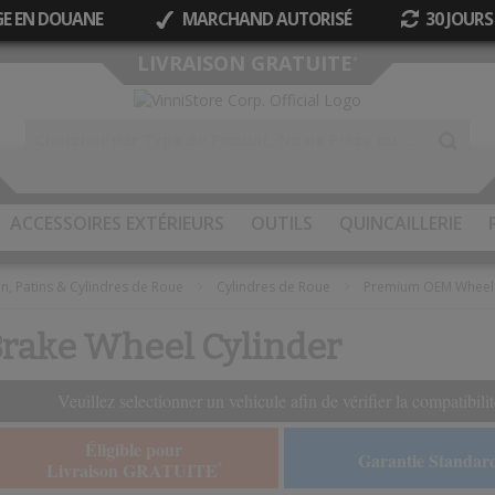
GE EN DOUANE
MARCHAND AUTORISÉ
30 JOURS
Allez
LIVRAISON GRATUITE
*
au
contenu
ACCESSOIRES EXTÉRIEURS
OUTILS
QUINCAILLERIE
n, Patins & Cylindres de Roue
Cylindres de Roue
Premium OEM Wheel 
ake Wheel Cylinder
Veuillez selectionner un vehicule afin de vérifier la compatibilit
Éligible pour
Garantie Standar
Livraison GRATUITE
*