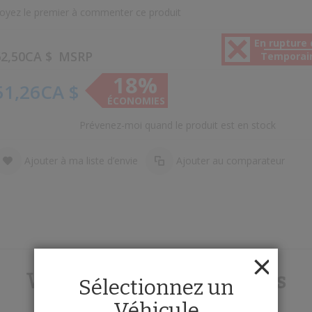
oyez le premier à commenter ce produit
En rupture 
2,50CA $
MSRP
Temporai
18%
51,26CA $
ÉCONOMIES
Prévenez-moi quand le produit est en stock
Ajouter à ma liste d’envie
Ajouter au comparateur
Wagner® Brake Hydraulics
Sélectionnez un
Véhicule
Delivering OE-design or better