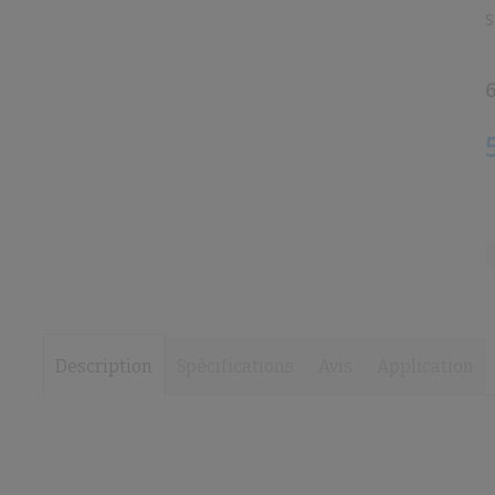
the
the
S
images
images
gallery
gallery
6
Description
Spécifications
Avis
Application