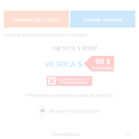
the
the
end
beginning
of
of
Livraison GRATUITE
Garantie Standard
*
the
the
images
images
gallery
gallery
Soyez le premier à commenter ce produit
MSRP
198,97CA $
99 $
99,90CA $
ÉCONOMIES
En rupture de stock
Temporairement
Prévenez-moi quand le produit est en stock
Ajouter à ma liste d’envie
Description